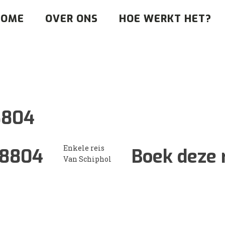
HOME
OVER ONS
HOE WERKT HET?
8804
Enkele reis
8804
Boek deze r
Van Schiphol