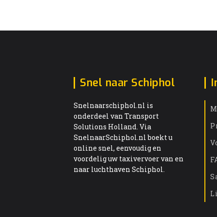
Snel naar Schiphol
I
Snelnaarschiphol.nl is
M
onderdeel van Transport
P
Solutions Holland. Via
SnelnaarSchiphol.nl boekt u
V
online snel, eenvoudig en
voordelig uw taxivervoer van en
F
naar luchthaven Schiphol.
S
L