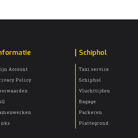
nformatie
Schiphol
ijn Account
Taxi service
rivacy Policy
Schiphol
oorwaarden
Vluchttijden
AQ
Bagage
amenwerken
Parkeren
inks
Plattegrond