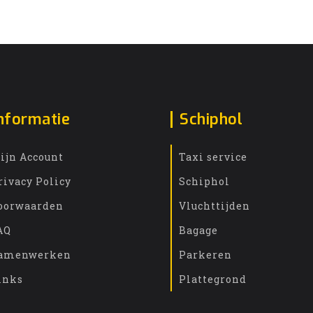
nformatie
Schiphol
ijn Account
Taxi service
rivacy Policy
Schiphol
oorwaarden
Vluchttijden
AQ
Bagage
amenwerken
Parkeren
inks
Plattegrond