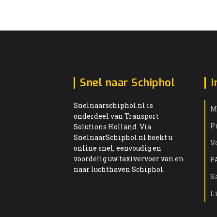
Snel naar Schiphol
I
Snelnaarschiphol.nl is
M
onderdeel van Transport
P
Solutions Holland. Via
SnelnaarSchiphol.nl boekt u
V
online snel, eenvoudig en
voordelig uw taxivervoer van en
F
naar luchthaven Schiphol.
S
L