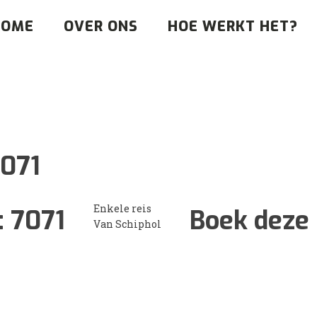
HOME
OVER ONS
HOE WERKT HET?
071
Enkele reis
:
7071
Boek deze 
Van Schiphol