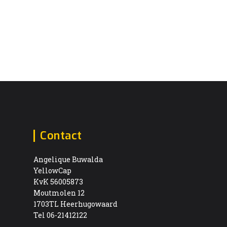
Contact
Angelique Buwalda
YellowCap
KvK 56005873
Moutmolen 12
1703TL Heerhugowaard
Tel 06-21412122