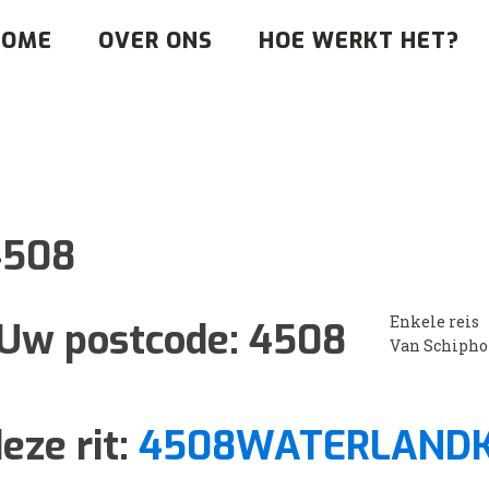
HOME
OVER ONS
HOE WERKT HET?
4508
Enkele reis
Uw postcode:
4508
Van Schipho
eze rit:
4508WATERLANDK