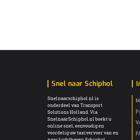
Snel naar Schiphol
I
Snelnaarschiphol.nl is
M
onderdeel van Transport
P
Solutions Holland. Via
SnelnaarSchiphol.nl boekt u
V
online snel, eenvoudig en
voordelig uw taxivervoer van en
F
naar luchthaven Schiphol.