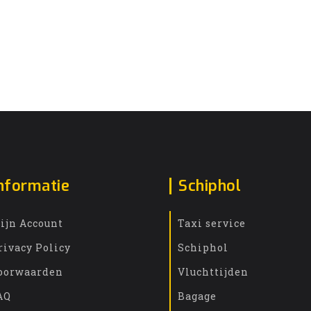
nformatie
Schiphol
ijn Account
Taxi service
rivacy Policy
Schiphol
oorwaarden
Vluchttijden
AQ
Bagage