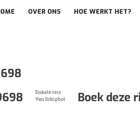
HOME
OVER ONS
HOE WERKT HET?
9698
Enkele reis
9698
Boek deze r
Van Schiphol