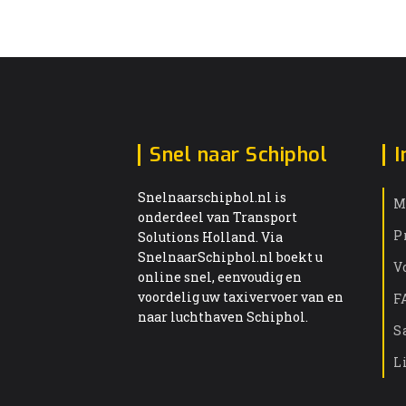
Snel naar Schiphol
I
Snelnaarschiphol.nl is
M
onderdeel van Transport
P
Solutions Holland. Via
SnelnaarSchiphol.nl boekt u
V
online snel, eenvoudig en
voordelig uw taxivervoer van en
F
naar luchthaven Schiphol.
S
L