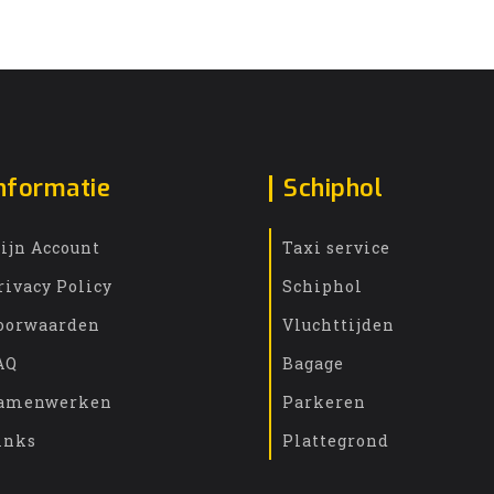
nformatie
Schiphol
ijn Account
Taxi service
rivacy Policy
Schiphol
oorwaarden
Vluchttijden
AQ
Bagage
amenwerken
Parkeren
inks
Plattegrond