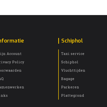
nformatie
Schiphol
ijn Account
Taxi service
rivacy Policy
Schiphol
oorwaarden
Vluchttijden
AQ
Bagage
amenwerken
Parkeren
inks
Plattegrond