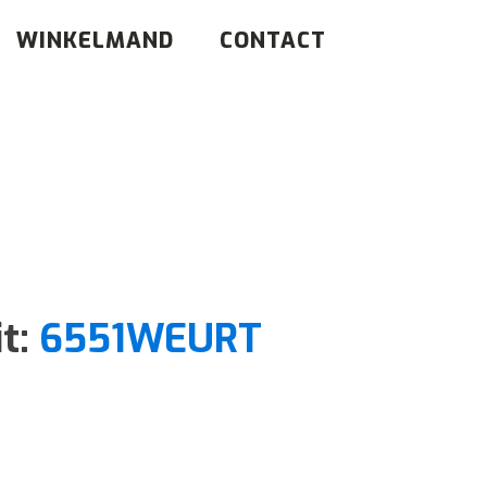
WINKELMAND
CONTACT
it:
6551WEURT