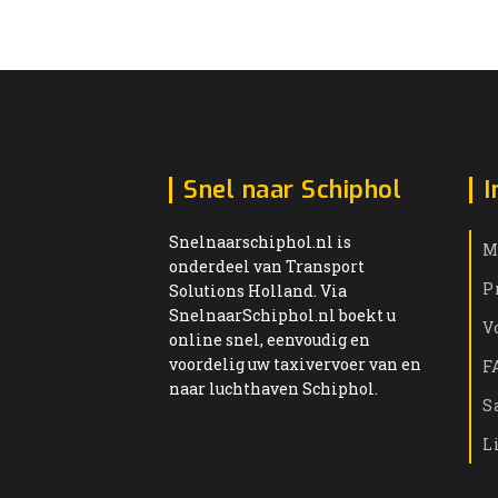
Snel naar Schiphol
I
Snelnaarschiphol.nl is
M
onderdeel van Transport
P
Solutions Holland. Via
SnelnaarSchiphol.nl boekt u
V
online snel, eenvoudig en
voordelig uw taxivervoer van en
F
naar luchthaven Schiphol.
S
L