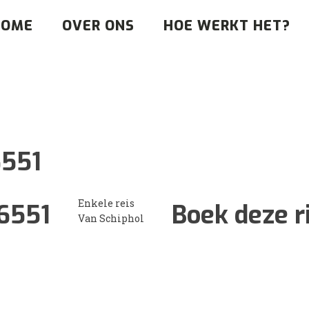
HOME
OVER ONS
HOE WERKT HET?
551
Enkele reis
6551
Boek deze r
Van Schiphol