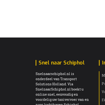
Snel naar Schiphol
I
Snelnaarschiphol.nl is
M
onderdeel van Transport
P
Solutions Holland. Via
SnelnaarSchiphol.nl boekt u
V
online snel, eenvoudig en
voordelig uw taxivervoer van en
F
naar luchthaven Schiphol.