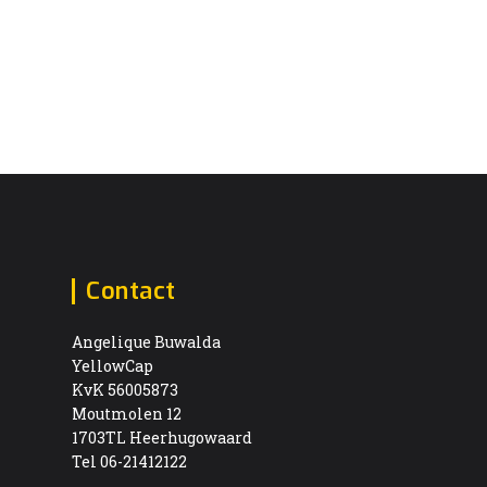
Contact
Angelique Buwalda
YellowCap
KvK 56005873
Moutmolen 12
1703TL Heerhugowaard
Tel 06-21412122