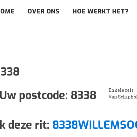
HOME
OVER ONS
HOE WERKT HET?
8338
Enkele reis
Uw postcode:
8338
Van Schipho
k deze rit:
8338WILLEMSO