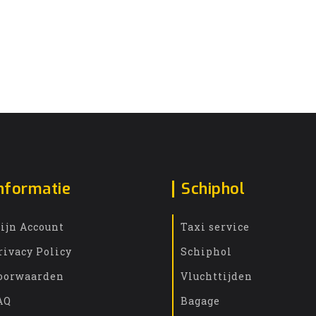
nformatie
Schiphol
ijn Account
Taxi service
rivacy Policy
Schiphol
oorwaarden
Vluchttijden
AQ
Bagage