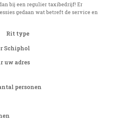
an bij een regulier taxibedrijf! Er
essies gedaan wat betreft de service en
Rit type
r Schiphol
r uw adres
antal personen
onen