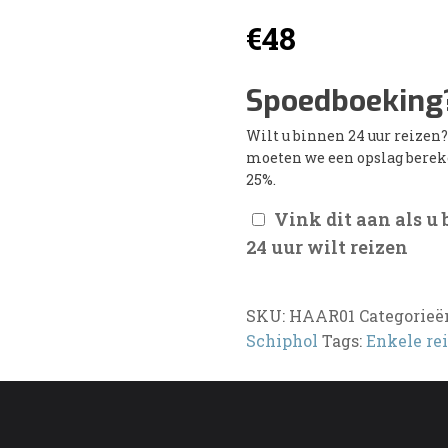
€
48
Spoedboeking
Wilt u binnen 24 uur reizen
moeten we een opslag bere
25%.
Vink dit aan als u
24 uur wilt reizen
SKU:
HAAR01
Categorieë
Schiphol
Tags:
Enkele rei