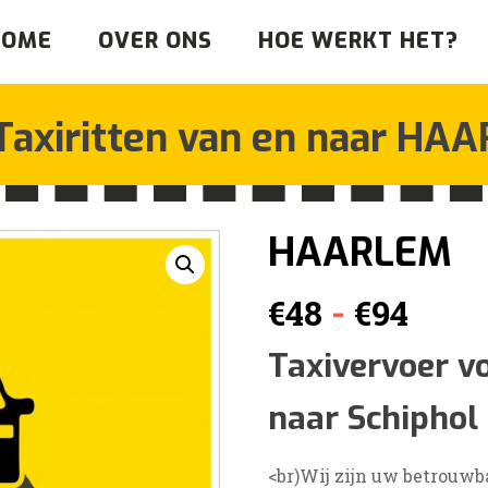
HOME
OVER ONS
HOE WERKT HET?
Taxiritten van en naar
HAA
HAARLEM
Prij
-
€
48
€
94
€48
Taxivervoer v
naar Schiphol
tot
€94
<br)Wij zijn uw betrouwba