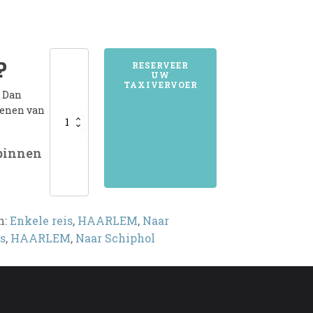
HAARLEM
?
RESERVEER
UW
aantal
TAXIVERVOER
? Dan
kenen van
 binnen
n:
Enkele reis
,
HAARLEM
,
Naar
s
,
HAARLEM
,
Naar Schiphol