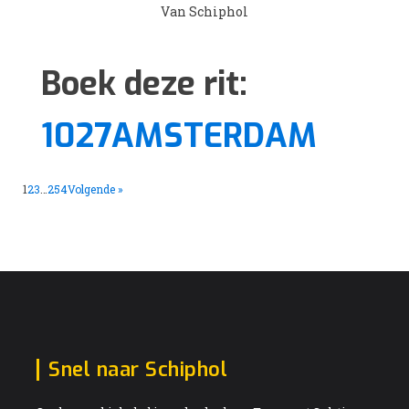
Van Schiphol
Boek deze rit:
1027AMSTERDAM
1
2
3
…
254
Volgende »
Snel naar Schiphol