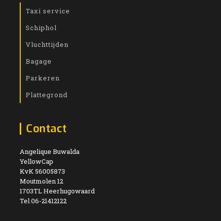
Taxi service
Schiphol
Vluchttijden
Bagage
Parkeren
Plattegrond
Contact
Angelique Buwalda
YellowCap
KvK 56005873
Moutmolen 12
1703TL Heerhugowaard
Tel 06-21412122