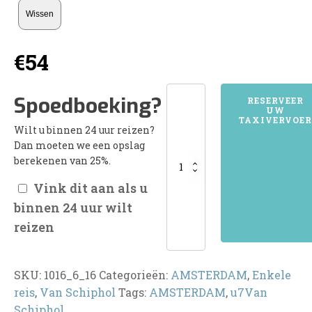
Wissen
€
54
1016AMSTERDAM
Spoedboeking?
RESERVEER
UW
aantal
TAXIVERVOER
Wilt u binnen 24 uur reizen?
Dan moeten we een opslag
berekenen van 25%.
Vink dit aan als u
binnen 24 uur wilt
reizen
SKU:
1016_6_16
Categorieën:
AMSTERDAM
,
Enkele
reis
,
Van Schiphol
Tags:
AMSTERDAM
,
u7Van
Schiphol