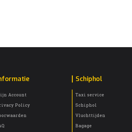
nformatie
Schiphol
ijn Account
Taxi service
rivacy Policy
Schiphol
oorwaarden
Vluchttijden
AQ
Bagage