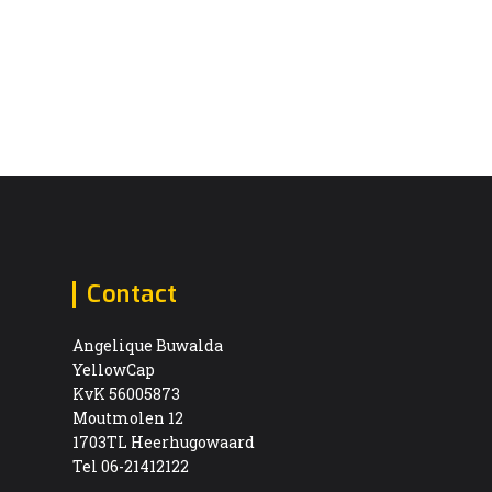
Contact
Angelique Buwalda
YellowCap
KvK 56005873
Moutmolen 12
1703TL Heerhugowaard
Tel 06-21412122