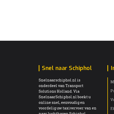
Snel naar Schiphol
I
Snelnaarschiphol.nl is
M
onderdeel van Transport
P
Solutions Holland. Via
SnelnaarSchiphol.nl boekt u
V
online snel, eenvoudig en
voordelig uw taxivervoer van en
F
naar luchthaven Schiphol.