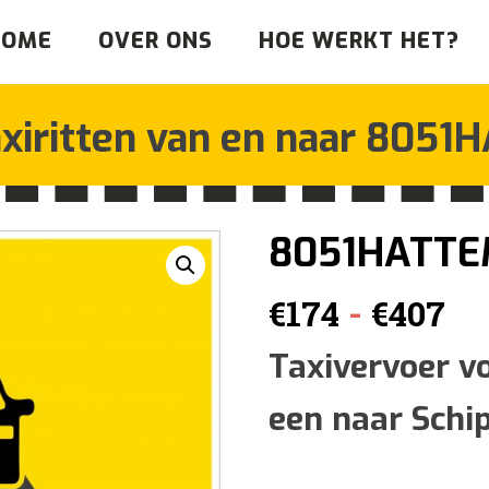
HOME
OVER ONS
HOE WERKT HET?
xiritten van en naar
8051H
8051HATT
Pr
-
€
174
€
407
€1
Taxivervoer v
een naar Schi
to
€4