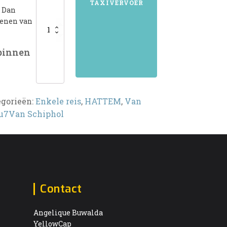
TAXIVERVOER
? Dan
kenen van
 binnen
egorieën:
Enkele reis
,
HATTEM
,
Van
u7Van Schiphol
Contact
Angelique Buwalda
YellowCap