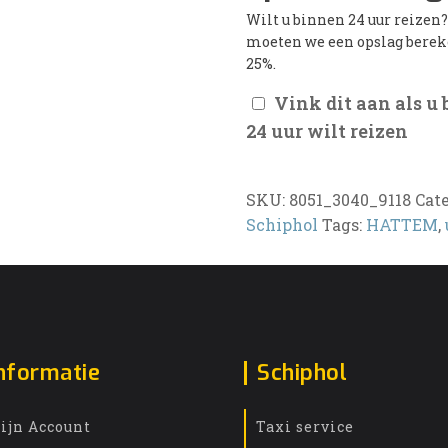
Wilt u binnen 24 uur reizen
moeten we een opslag bere
25%.
Vink dit aan als u
24 uur wilt reizen
SKU:
8051_3040_9118
Cat
Schiphol
Tags:
HATTEM
,
nformatie
Schiphol
ijn Account
Taxi service