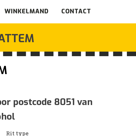
WINKELMAND
CONTACT
ATTEM
EM
ijsklasse:
74
oor postcode 8051 van
phol
t
07
Rit type