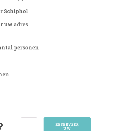
r Schiphol
r uw adres
antal personen
onen
8051HATTEM
?
RESERVEER
UW
aantal