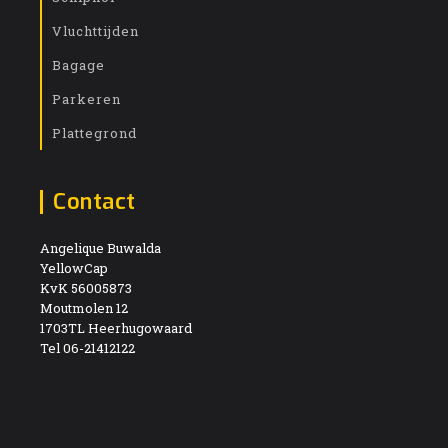
Vluchttijden
Bagage
Parkeren
Plattegrond
Contact
Angelique Buwalda
YellowCap
KvK 56005873
Moutmolen 12
1703TL Heerhugowaard
Tel 06-21412122