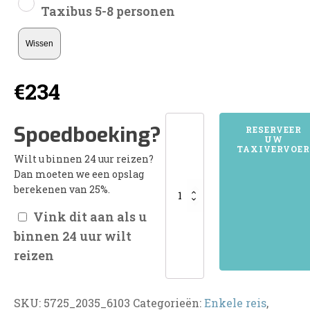
Taxibus 5-8 personen
Wissen
€
234
5725HEUSDEN
Spoedboeking?
RESERVEER
UW
GEM
TAXIVERVOER
Wilt u binnen 24 uur reizen?
ASTEN
Dan moeten we een opslag
aantal
berekenen van 25%.
Vink dit aan als u
binnen 24 uur wilt
reizen
SKU:
5725_2035_6103
Categorieën:
Enkele reis
,