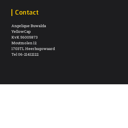
Contact
Angelique Buwalda
YellowCap
KvK 56005873
Moutmolen 12
1703TL Heerhugowaard
Tel 06-21412122