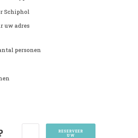
r Schiphol
r uw adres
antal personen
onen
1094AMSTERDAM
?
RESERVEER
UW
aantal