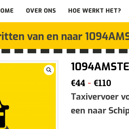
HOME
OVER ONS
HOE WERKT HET?
ritten van en naar
1094AM
1094AMST
Prij
-
€
44
€
110
€44
Taxivervoer v
een naar Schi
tot
€110