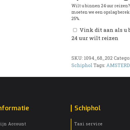
Wilt u binnen 24 uur reizen
moeten we een opslag bere
25%.
Vink dit aan als u
24 uur wilt reizen
SKU:
1094_68_202
Catego
Schiphol
Tags:
AMSTER
nformatie
Schiphol
ijn Account
Taxi service