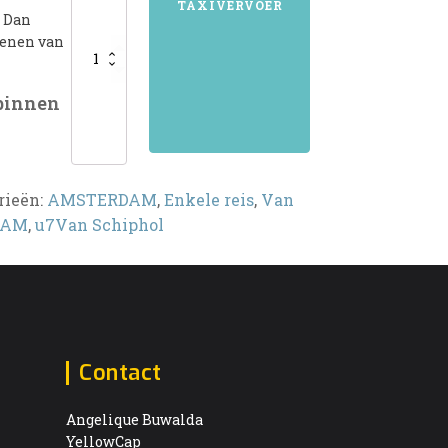
TAXIVERVOER
? Dan
kenen van
 binnen
rieën:
AMSTERDAM
,
Enkele reis
,
Van
DAM
,
u7Van Schiphol
Contact
Angelique Buwalda
YellowCap