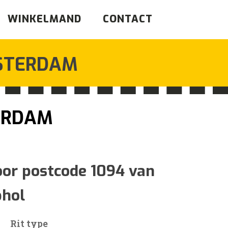
WINKELMAND
CONTACT
STERDAM
ERDAM
sklasse:
oor postcode 1094 van
phol
Rit type