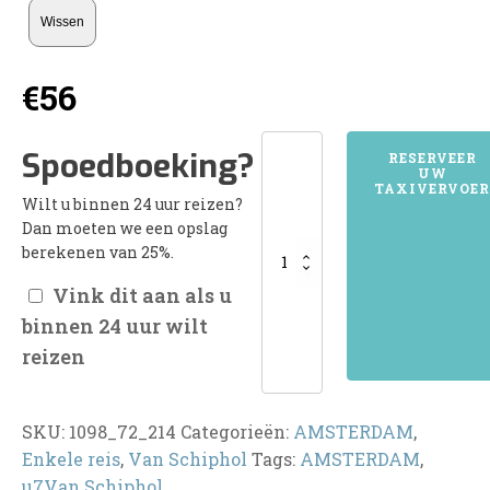
Wissen
€
56
1098AMSTERDAM
Spoedboeking?
RESERVEER
UW
aantal
TAXIVERVOER
Wilt u binnen 24 uur reizen?
Dan moeten we een opslag
berekenen van 25%.
Vink dit aan als u
binnen 24 uur wilt
reizen
SKU:
1098_72_214
Categorieën:
AMSTERDAM
,
Enkele reis
,
Van Schiphol
Tags:
AMSTERDAM
,
u7Van Schiphol