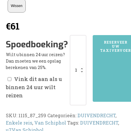
Wissen
€
61
1115DUIVENDRECHT
Spoedboeking?
RESERVEER
UW
aantal
TAXIVERVOER
Wilt u binnen 24 uur reizen?
Dan moeten we een opslag
berekenen van 25%.
Vink dit aan als u
binnen 24 uur wilt
reizen
SKU:
1115_87_259
Categorieën:
DUIVENDRECHT
,
Enkele reis
,
Van Schiphol
Tags:
DUIVENDRECHT
,
u7Van Schiphol