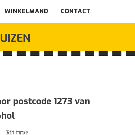
WINKELMAND
CONTACT
UIZEN
sklasse:
oor postcode 1273 van
phol
3
Rit type