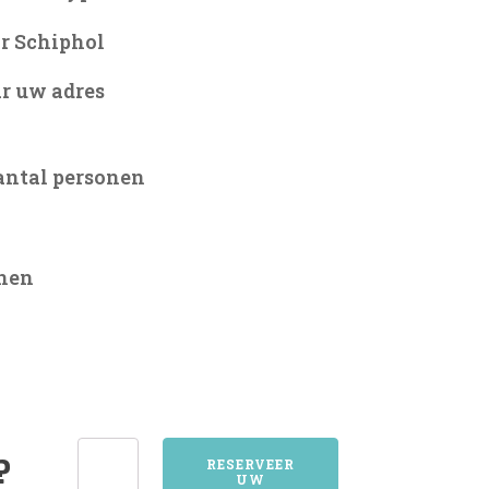
r Schiphol
r uw adres
antal personen
onen
1273HUIZEN
?
RESERVEER
UW
aantal