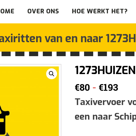
HOME
OVER ONS
HOE WERKT HET?
axiritten van en naar
1273H
1273HUIZEN
Prij
-
€
80
€
193
€80
Taxivervoer v
een naar Schi
tot
€19