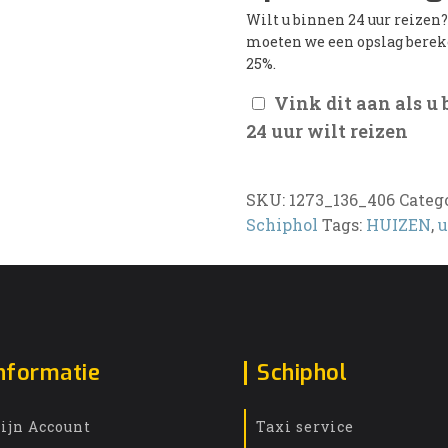
Wilt u binnen 24 uur reizen
moeten we een opslag bere
25%.
Vink dit aan als u
24 uur wilt reizen
SKU:
1273_136_406
Categ
Schiphol
Tags:
HUIZEN
,
u
nformatie
Schiphol
ijn Account
Taxi service