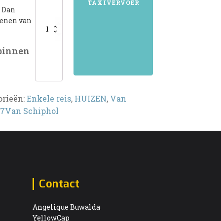
TAXIVERVOER
? Dan
kenen van
 binnen
orieën:
Enkele reis
,
HUIZEN
,
Van
7Van Schiphol
Contact
Angelique Buwalda
YellowCap