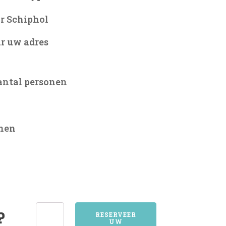
r Schiphol
r uw adres
antal personen
onen
1352ALMERE
?
RESERVEER
UW
aantal