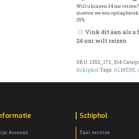
Wilt u binnen 24 uur reizen
moeten we een opslag bere
25%.
Vink dit aan als u
24 uur wilt reizen
SKU:
1352_172_514
Categ
Schiphol
Tags:
ALMERE
,
nformatie
Schiphol
ijn Account
Taxi service