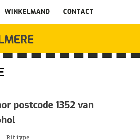
WINKELMAND
CONTACT
LMERE
E
jsklasse:
oor postcode 1352 van
phol
6
Rit type