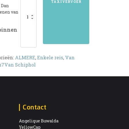
TAXIVERVOER
? Dan
kenen van
 binnen
orieën:
ALMERE
,
Enkele reis
,
Van
u7Van Schiphol
Contact
Angelique Buwalda
YellowCap