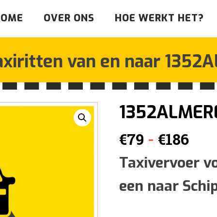
HOME
OVER ONS
HOE WERKT HET?
axiritten van en naar
1352A
1352ALMER
Pri
-
€
79
€
186
€79
Taxivervoer v
een naar Schi
tot
€18