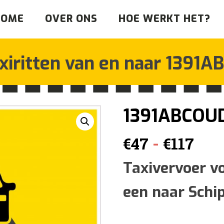
HOME
OVER ONS
HOE WERKT HET?
xiritten van en naar
1391A
1391ABCOU
Prij
-
€
47
€
117
€47
Taxivervoer v
een naar Schi
tot
€11