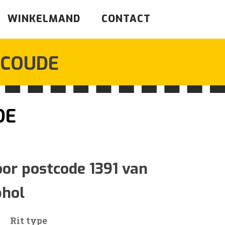
WINKELMAND
CONTACT
BCOUDE
DE
sklasse:
oor postcode 1391 van
phol
7
Rit type