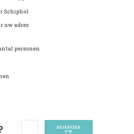
r Schiphol
r uw adres
antal personen
onen
1391ABCOUDE
?
RESERVEER
UW
aantal