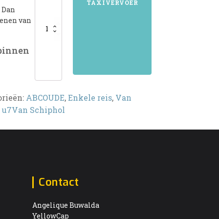
TAXIVERVOER
? Dan
kenen van
 binnen
orieën:
ABCOUDE
,
Enkele reis
,
Van
,
u7Van Schiphol
Contact
Angelique Buwalda
YellowCap