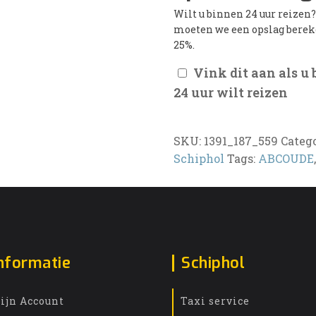
Wilt u binnen 24 uur reizen
moeten we een opslag bere
25%.
Vink dit aan als u
24 uur wilt reizen
SKU:
1391_187_559
Categ
Schiphol
Tags:
ABCOUDE
nformatie
Schiphol
ijn Account
Taxi service