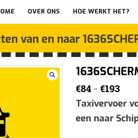
HOME
OVER ONS
HOE WERKT HET?
tten van en naar
1636SCHE
1636SCHE
Prij
-
€
84
€
193
€84
Taxivervoer v
een naar Schi
tot
€19