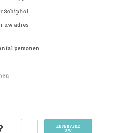
r Schiphol
r uw adres
antal personen
onen
1636SCHERMERHORN
?
RESERVEER
UW
aantal