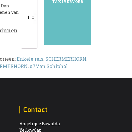
TAXIVERVOER
? Dan
kenen van
 binnen
orieën:
Enkele reis
,
SCHERMERHORN
,
ERMERHORN
,
u7Van Schiphol
Contact
Angelique Buwalda
YellowCap