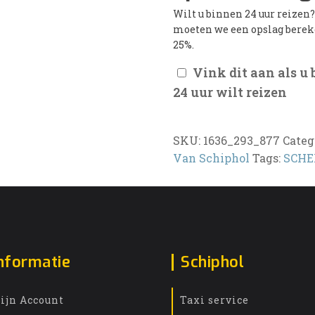
Wilt u binnen 24 uur reizen
moeten we een opslag bere
25%.
Vink dit aan als u
24 uur wilt reizen
SKU:
1636_293_877
Categ
Van Schiphol
Tags:
SCH
nformatie
Schiphol
ijn Account
Taxi service