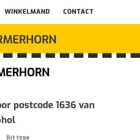
WINKELMAND
CONTACT
RMERHORN
RMERHORN
sklasse:
oor postcode 1636 van
phol
3
Rit type