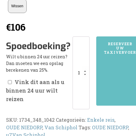
Wissen
€
106
1734OUDE
Spoedboeking?
RESERVEER
UW
NIEDORP
TAXIVERVOER
Wilt u binnen 24 uur reizen?
aantal
Dan moeten we een opslag
berekenen van 25%.
Vink dit aan als u
binnen 24 uur wilt
reizen
SKU:
1734_348_1042
Categorieën:
Enkele reis
,
OUDE NIEDORP
,
Van Schiphol
Tags:
OUDE NIEDORP
,
u7Van Schiphol