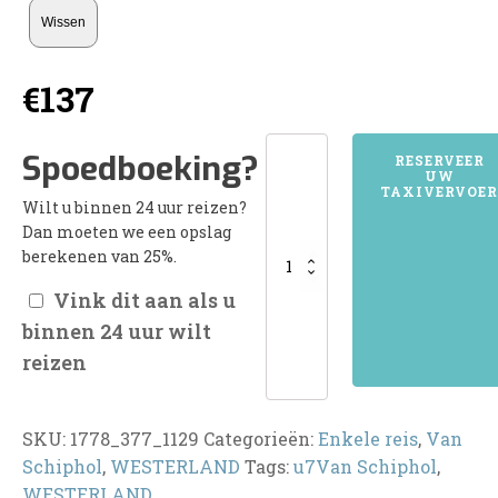
Wissen
€
137
1778WESTERLAND
Spoedboeking?
RESERVEER
UW
aantal
TAXIVERVOER
Wilt u binnen 24 uur reizen?
Dan moeten we een opslag
berekenen van 25%.
Vink dit aan als u
binnen 24 uur wilt
reizen
SKU:
1778_377_1129
Categorieën:
Enkele reis
,
Van
Schiphol
,
WESTERLAND
Tags:
u7Van Schiphol
,
WESTERLAND