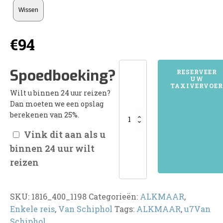
Wissen
€
94
1816ALKMAAR
Spoedboeking?
RESERVEER
UW
aantal
TAXIVERVOER
Wilt u binnen 24 uur reizen?
Dan moeten we een opslag
berekenen van 25%.
Vink dit aan als u
binnen 24 uur wilt
reizen
SKU:
1816_400_1198
Categorieën:
ALKMAAR
,
Enkele reis
,
Van Schiphol
Tags:
ALKMAAR
,
u7Van
Schiphol