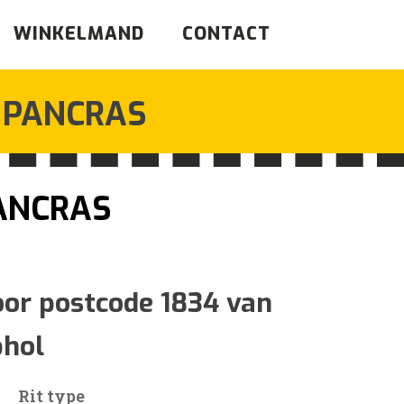
WINKELMAND
CONTACT
 PANCRAS
PANCRAS
sklasse:
oor postcode 1834 van
phol
3
Rit type