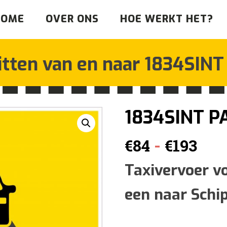
HOME
OVER ONS
HOE WERKT HET?
itten van en naar
1834SINT
1834SINT 
Prij
-
€
84
€
193
€84
Taxivervoer v
een naar Schi
tot
€19