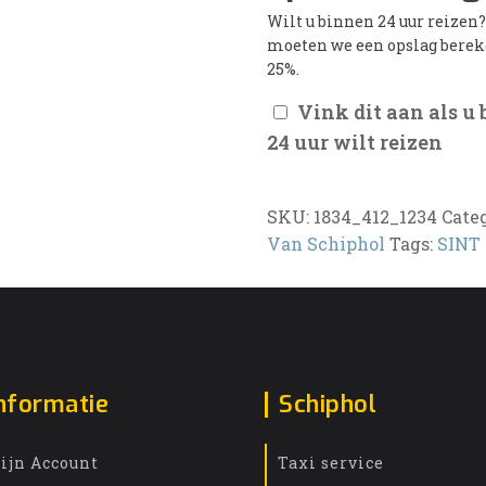
Wilt u binnen 24 uur reizen
moeten we een opslag bere
25%.
Vink dit aan als u
24 uur wilt reizen
SKU:
1834_412_1234
Cate
Van Schiphol
Tags:
SINT
nformatie
Schiphol
ijn Account
Taxi service