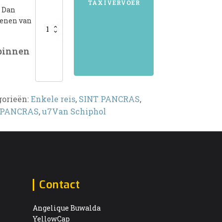
TAXIVERVOER
? Dan
aantal
kenen van
 binnen
gorieën:
Enkele reis
,
SINT PANCRAS
,
 PANCRAS
,
u7Van Schiphol
Contact
Angelique Buwalda
YellowCap