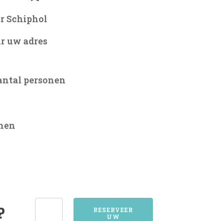
r Schiphol
r uw adres
antal personen
onen
1834SINT
?
RESERVEER
UW
PANCRAS