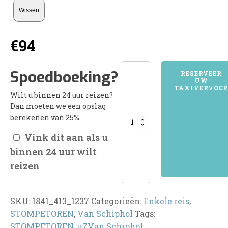
Wissen
€
94
1841STOMPETOREN
Spoedboeking?
RESERVEER
UW
aantal
TAXIVERVOER
Wilt u binnen 24 uur reizen?
Dan moeten we een opslag
berekenen van 25%.
Vink dit aan als u
binnen 24 uur wilt
reizen
SKU:
1841_413_1237
Categorieën:
Enkele reis
,
STOMPETOREN
,
Van Schiphol
Tags:
STOMPETOREN
,
u7Van Schiphol