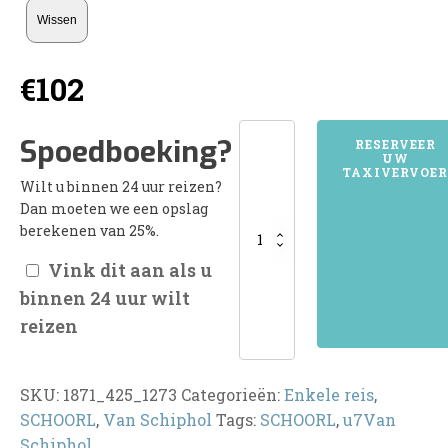
Wissen
€
102
1871SCHOORL
Spoedboeking?
RESERVEER
UW
aantal
TAXIVERVOER
Wilt u binnen 24 uur reizen?
Dan moeten we een opslag
berekenen van 25%.
Vink dit aan als u
binnen 24 uur wilt
reizen
SKU:
1871_425_1273
Categorieën:
Enkele reis
,
SCHOORL
,
Van Schiphol
Tags:
SCHOORL
,
u7Van
Schiphol