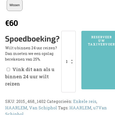
Wissen
€
60
2015HAARLEM
Spoedboeking?
RESERVEER
UW
aantal
TAXIVERVOER
Wilt u binnen 24 uur reizen?
Dan moeten we een opslag
berekenen van 25%.
Vink dit aan als u
binnen 24 uur wilt
reizen
SKU:
2015_468_1402
Categorieën:
Enkele reis
,
HAARLEM
,
Van Schiphol
Tags:
HAARLEM
,
u7Van
Schiphol