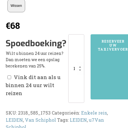
Wissen
€
68
2318LEIDEN
Spoedboeking?
RESERVEER
UW
aantal
TAXIVERVOER
Wilt u binnen 24 uur reizen?
Dan moeten we een opslag
berekenen van 25%.
Vink dit aan als u
binnen 24 uur wilt
reizen
SKU:
2318_585_1753
Categorieën:
Enkele reis
,
LEIDEN
,
Van Schiphol
Tags:
LEIDEN
,
u7Van
Schiphol