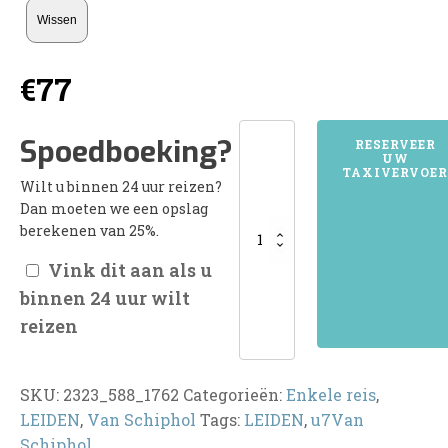
Wissen
€
77
2323LEIDEN
Spoedboeking?
RESERVEER
UW
aantal
TAXIVERVOER
Wilt u binnen 24 uur reizen?
Dan moeten we een opslag
berekenen van 25%.
Vink dit aan als u
binnen 24 uur wilt
reizen
SKU:
2323_588_1762
Categorieën:
Enkele reis
,
LEIDEN
,
Van Schiphol
Tags:
LEIDEN
,
u7Van
Schiphol