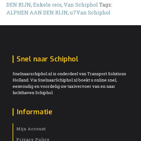
DEN RIJN
,
Enkele reis
,
Van Schiphol
Tags:
ALPHEN AAN DEN RIJN
,
u7Van Schiphol
Snel naar Schiphol
Snelnaarschiphol.nl is onderdeel van Transport Solutions
Holland. Via SnelnaarSchiphol.nl boekt u online snel,
eenvoudig en voordelig uw taxivervoer van en naar
luchthaven Schiphol.
Informatie
Mijn Account
Privacy Policy