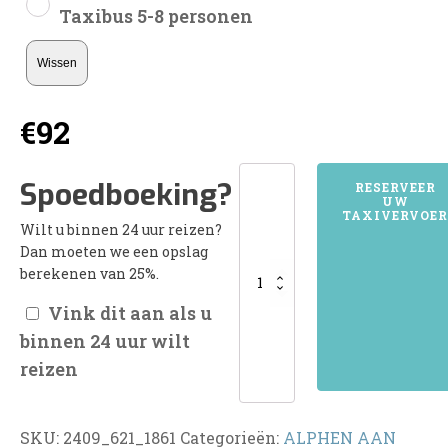
Taxibus 5-8 personen
Wissen
€
92
2409ALPHEN
Spoedboeking?
RESERVEER
UW
AAN
TAXIVERVOER
Wilt u binnen 24 uur reizen?
DEN
Dan moeten we een opslag
RIJN
berekenen van 25%.
aantal
Vink dit aan als u
binnen 24 uur wilt
reizen
SKU:
2409_621_1861
Categorieën:
ALPHEN AAN