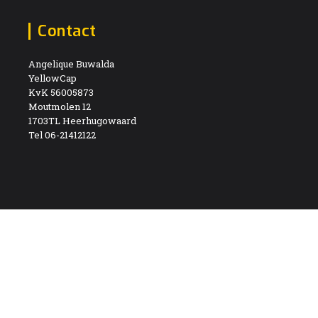
Contact
Angelique Buwalda
YellowCap
KvK 56005873
Moutmolen 12
1703TL Heerhugowaard
Tel 06-21412122