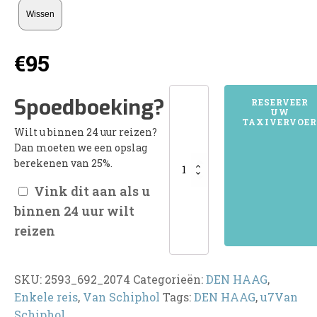
Wissen
€
95
2593DEN
Spoedboeking?
RESERVEER
UW
HAAG
TAXIVERVOER
Wilt u binnen 24 uur reizen?
aantal
Dan moeten we een opslag
berekenen van 25%.
Vink dit aan als u
binnen 24 uur wilt
reizen
SKU:
2593_692_2074
Categorieën:
DEN HAAG
,
Enkele reis
,
Van Schiphol
Tags:
DEN HAAG
,
u7Van
Schiphol