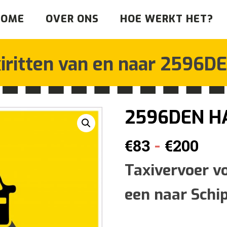
HOME
OVER ONS
HOE WERKT HET?
iritten van en naar
2596DE
2596DEN H
Pri
-
€
83
€
200
€83
Taxivervoer v
een naar Schi
tot
€20