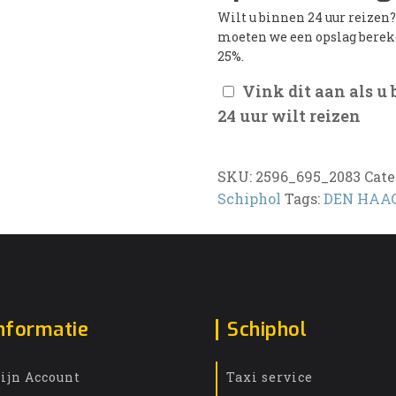
Wilt u binnen 24 uur reizen
moeten we een opslag bere
25%.
Vink dit aan als u
24 uur wilt reizen
SKU:
2596_695_2083
Cate
Schiphol
Tags:
DEN HAA
nformatie
Schiphol
ijn Account
Taxi service