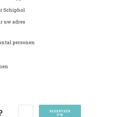
r Schiphol
r uw adres
antal personen
onen
2596DEN
?
RESERVEER
UW
HAAG