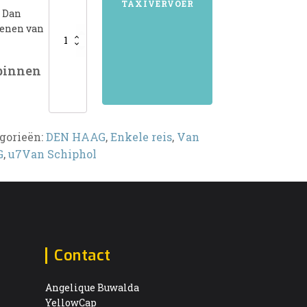
TAXIVERVOER
? Dan
aantal
kenen van
 binnen
gorieën:
DEN HAAG
,
Enkele reis
,
Van
G
,
u7Van Schiphol
Contact
Angelique Buwalda
YellowCap