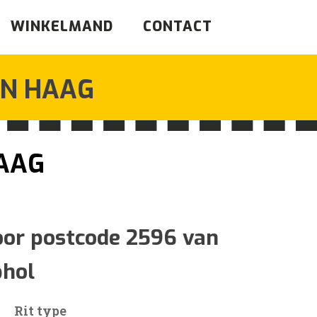
WINKELMAND
CONTACT
N HAAG
AAG
jsklasse:
oor postcode 2596 van
phol
0
Rit type