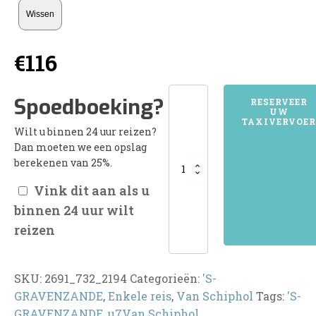
Wissen
€
116
2691'S-
Spoedboeking?
RESERVEER
UW
GRAVENZANDE
TAXIVERVOER
Wilt u binnen 24 uur reizen?
aantal
Dan moeten we een opslag
berekenen van 25%.
Vink dit aan als u
binnen 24 uur wilt
reizen
SKU:
2691_732_2194
Categorieën:
'S-
GRAVENZANDE
,
Enkele reis
,
Van Schiphol
Tags:
'S-
GRAVENZANDE
,
u7Van Schiphol