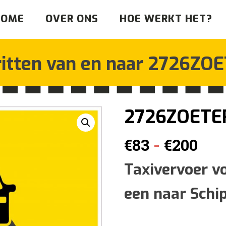
HOME
OVER ONS
HOE WERKT HET?
ritten van en naar
2726ZOE
2726ZOETE
Pri
-
€
83
€
200
€83
Taxivervoer v
een naar Schi
tot
€20