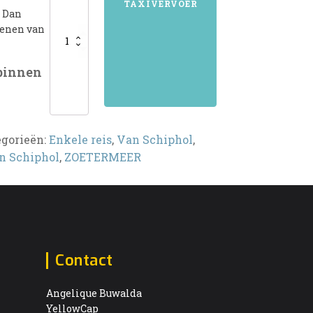
TAXIVERVOER
? Dan
kenen van
 binnen
egorieën:
Enkele reis
,
Van Schiphol
,
n Schiphol
,
ZOETERMEER
Contact
Angelique Buwalda
YellowCap