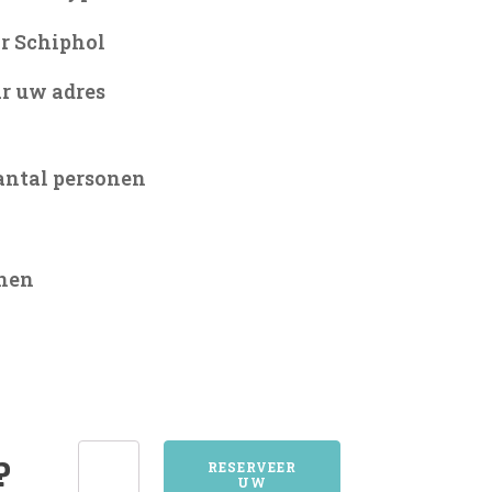
r Schiphol
r uw adres
antal personen
onen
2726ZOETERMEER
?
RESERVEER
UW
aantal