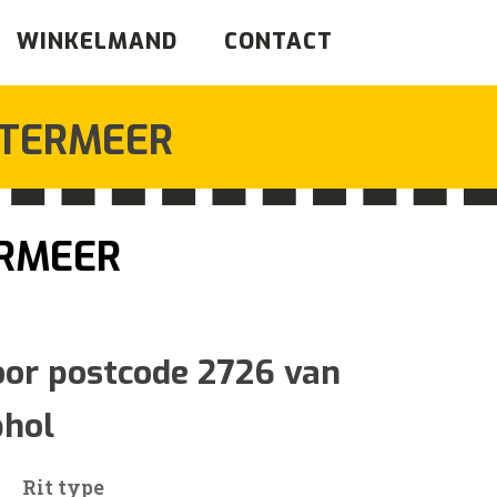
WINKELMAND
CONTACT
TERMEER
RMEER
jsklasse:
oor postcode 2726 van
phol
0
Rit type