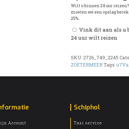
Wilt u binnen 24 uur reizen
moeten we een opslag bere
25%.
Vink dit aan als u
24 uur wilt reizen
SKU:
2726_749_2245
Cat
ZOETERMEER
Tags:
u7Va
nformatie
Schiphol
ijn Account
Taxi service