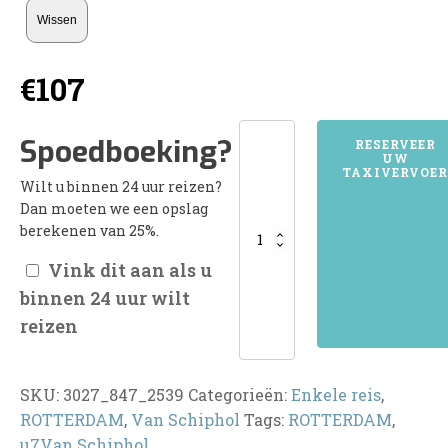
Wissen
€
107
3027ROTTERDAM
Spoedboeking?
RESERVEER
UW
aantal
TAXIVERVOER
Wilt u binnen 24 uur reizen?
Dan moeten we een opslag
berekenen van 25%.
Vink dit aan als u
binnen 24 uur wilt
reizen
SKU:
3027_847_2539
Categorieën:
Enkele reis
,
ROTTERDAM
,
Van Schiphol
Tags:
ROTTERDAM
,
u7Van Schiphol