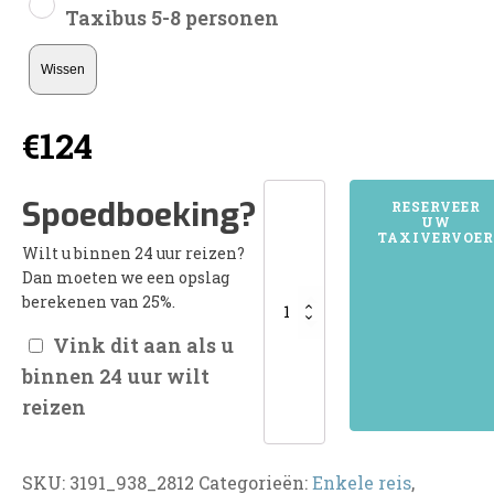
Taxibus 5-8 personen
Wissen
€
124
3191HOOGVLIET
Spoedboeking?
RESERVEER
UW
ROTTERDAM
TAXIVERVOER
Wilt u binnen 24 uur reizen?
aantal
Dan moeten we een opslag
berekenen van 25%.
Vink dit aan als u
binnen 24 uur wilt
reizen
SKU:
3191_938_2812
Categorieën:
Enkele reis
,