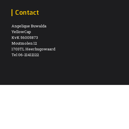
Contact
Angelique Buwalda
YellowCap
KvK 56005873
Moutmolen 12
1703TL Heerhugowaard
Tel 06-21412122