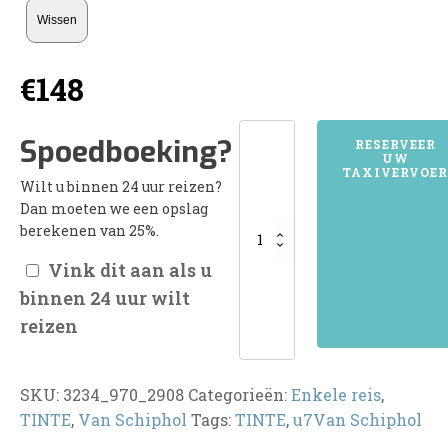
Wissen
€
148
3234TINTE
Spoedboeking?
RESERVEER
UW
aantal
TAXIVERVOER
Wilt u binnen 24 uur reizen?
Dan moeten we een opslag
berekenen van 25%.
Vink dit aan als u
binnen 24 uur wilt
reizen
SKU:
3234_970_2908
Categorieën:
Enkele reis
,
TINTE
,
Van Schiphol
Tags:
TINTE
,
u7Van Schiphol