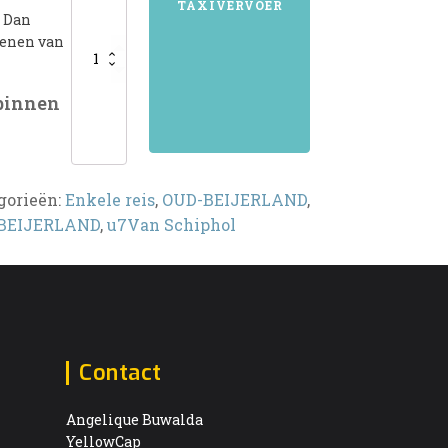
TAXIVERVOER
? Dan
aantal
kenen van
 binnen
gorieën:
Enkele reis
,
OUD-BEIJERLAND
,
BEIJERLAND
,
u7Van Schiphol
Contact
Angelique Buwalda
YellowCap