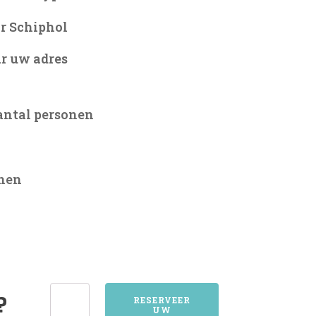
r Schiphol
r uw adres
antal personen
onen
3261OUD-
?
RESERVEER
UW
BEIJERLAND