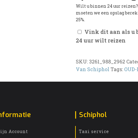
Wilt u binnen 24 uur reizen
moeten we een opslag bere
25%.
Vink dit aan als u
24 uur wilt reizen
SKU:
3261_988_2962
Cate
Van Schiphol
Tags:
OUD-
nformatie
Schiphol
ijn Account
Taxi service