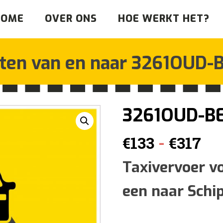
HOME
OVER ONS
HOE WERKT HET?
tten van en naar
3261OUD-B
3261OUD-B
Pri
-
€
133
€
317
€1
Taxivervoer v
een naar Schi
tot
€3