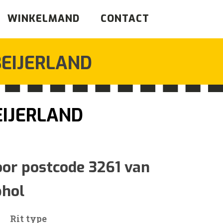
WINKELMAND
CONTACT
EIJERLAND
EIJERLAND
jsklasse:
33
oor postcode 3261 van
phol
17
Rit type