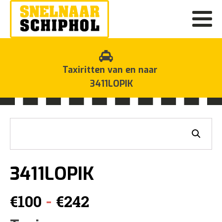
Taxiritten van en naar
3411LOPIK
3411LOPIK
Prijsklasse:
-
€
100
€
242