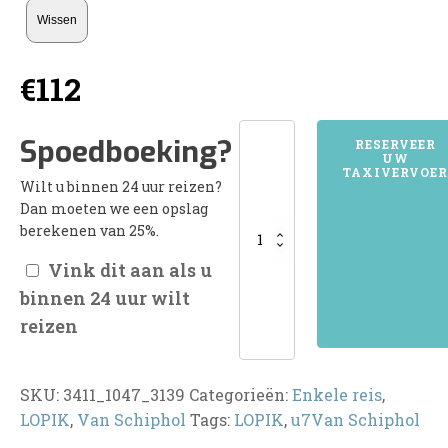
Wissen
€
112
3411LOPIK
Spoedboeking?
RESERVEER
UW
aantal
TAXIVERVOER
Wilt u binnen 24 uur reizen?
Dan moeten we een opslag
berekenen van 25%.
Vink dit aan als u
binnen 24 uur wilt
reizen
SKU:
3411_1047_3139
Categorieën:
Enkele reis
,
LOPIK
,
Van Schiphol
Tags:
LOPIK
,
u7Van Schiphol