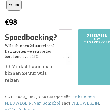
Wissen
€
98
3439NIEUWEGEIN
Spoedboeking?
RESERVEER
UW
aantal
TAXIVERVOER
Wilt u binnen 24 uur reizen?
Dan moeten we een opslag
berekenen van 25%.
Vink dit aan als u
binnen 24 uur wilt
reizen
SKU:
3439_1062_3184
Categorieën:
Enkele reis
,
NIEUWEGEIN
,
Van Schiphol
Tags:
NIEUWEGEIN
,
u7Van Schiphol