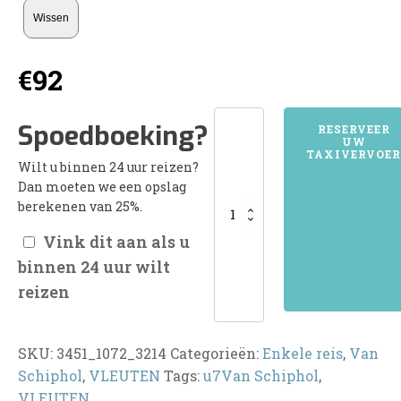
Wissen
€
92
3451VLEUTEN
Spoedboeking?
RESERVEER
UW
aantal
TAXIVERVOER
Wilt u binnen 24 uur reizen?
Dan moeten we een opslag
berekenen van 25%.
Vink dit aan als u
binnen 24 uur wilt
reizen
SKU:
3451_1072_3214
Categorieën:
Enkele reis
,
Van
Schiphol
,
VLEUTEN
Tags:
u7Van Schiphol
,
VLEUTEN