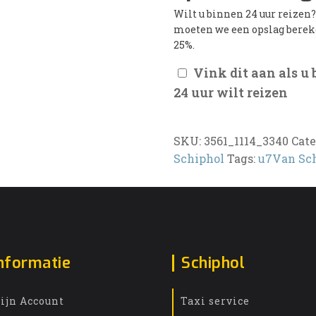
Wilt u binnen 24 uur reizen
moeten we een opslag bere
25%.
Vink dit aan als u
24 uur wilt reizen
SKU:
3561_1114_3340
Cate
Schiphol
Tags:
u7Van Sc
nformatie
Schiphol
ijn Account
Taxi service