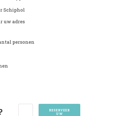
r Schiphol
r uw adres
antal personen
onen
3561UTRECHT
?
RESERVEER
UW
aantal