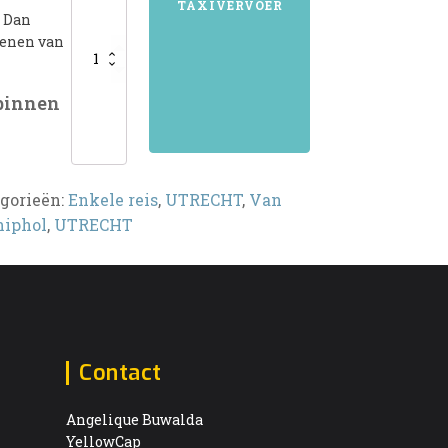
TAXIVERVOER
? Dan
kenen van
 binnen
gorieën:
Enkele reis
,
UTRECHT
,
Van
hiphol
,
UTRECHT
Contact
Angelique Buwalda
YellowCap