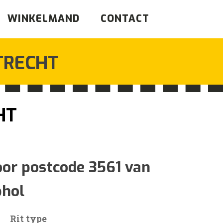
WINKELMAND
CONTACT
TRECHT
HT
jsklasse:
oor postcode 3561 van
phol
0
Rit type