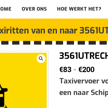
HOME
OVER ONS
HOE WERKT HET?
xiritten van en naar
3561U
3561UTREC
Pri
-
€
83
€
200
€83
Taxivervoer v
een naar Schi
tot
€20