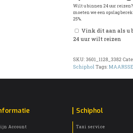
Wilt u binnen 24 uur reizen
moeten we een opslag bere
25%.
Vink dit aan als u
24 uur wilt reizen
SKU:
3601_1128_3382
Cate
Schiphol
Tags:
MAARSS
nformatie
Schiphol
ijn Account
Taxi service