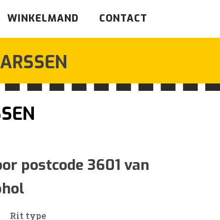
WINKELMAND
CONTACT
ARSSEN
SSEN
jsklasse:
oor postcode 3601 van
phol
0
Rit type