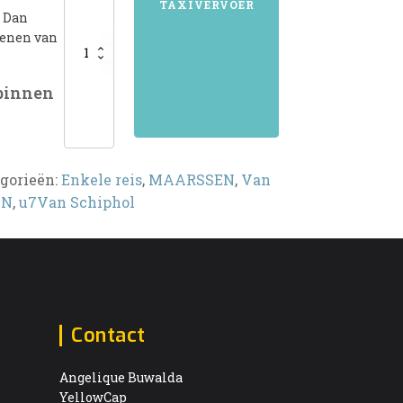
TAXIVERVOER
? Dan
kenen van
 binnen
gorieën:
Enkele reis
,
MAARSSEN
,
Van
EN
,
u7Van Schiphol
Contact
Angelique Buwalda
YellowCap