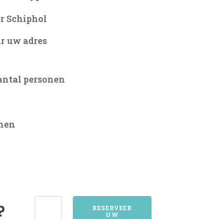
r Schiphol
r uw adres
antal personen
onen
3601MAARSSEN
?
RESERVEER
UW
aantal