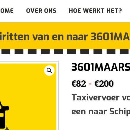
HOME
OVER ONS
HOE WERKT HET?
iritten van en naar
3601MA
3601MAAR
Pri
-
€
82
€
200
€82
Taxivervoer v
een naar Schi
tot
€20