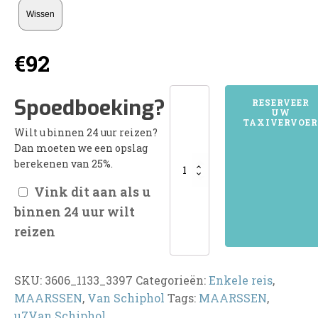
Wissen
€
92
3606MAARSSEN
Spoedboeking?
RESERVEER
UW
aantal
TAXIVERVOER
Wilt u binnen 24 uur reizen?
Dan moeten we een opslag
berekenen van 25%.
Vink dit aan als u
binnen 24 uur wilt
reizen
SKU:
3606_1133_3397
Categorieën:
Enkele reis
,
MAARSSEN
,
Van Schiphol
Tags:
MAARSSEN
,
u7Van Schiphol