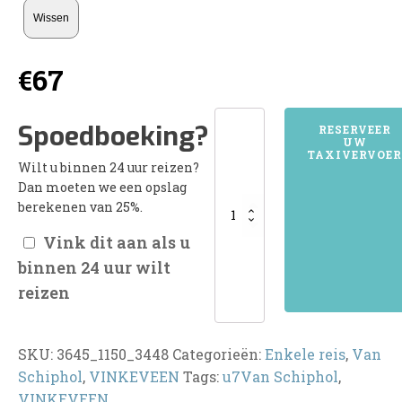
Wissen
€
67
3645VINKEVEEN
Spoedboeking?
RESERVEER
UW
aantal
TAXIVERVOER
Wilt u binnen 24 uur reizen?
Dan moeten we een opslag
berekenen van 25%.
Vink dit aan als u
binnen 24 uur wilt
reizen
SKU:
3645_1150_3448
Categorieën:
Enkele reis
,
Van
Schiphol
,
VINKEVEEN
Tags:
u7Van Schiphol
,
VINKEVEEN