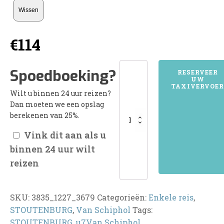
Wissen
€
114
3835STOUTENBURG
Spoedboeking?
RESERVEER
UW
aantal
TAXIVERVOER
Wilt u binnen 24 uur reizen?
Dan moeten we een opslag
berekenen van 25%.
Vink dit aan als u
binnen 24 uur wilt
reizen
SKU:
3835_1227_3679
Categorieën:
Enkele reis
,
STOUTENBURG
,
Van Schiphol
Tags:
STOUTENBURG
,
u7Van Schiphol