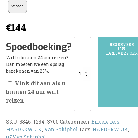
Wissen
€
144
3846HARDERWIJK
Spoedboeking?
RESERVEER
UW
aantal
TAXIVERVOER
Wilt u binnen 24 uur reizen?
Dan moeten we een opslag
berekenen van 25%.
Vink dit aan als u
binnen 24 uur wilt
reizen
SKU:
3846_1234_3700
Categorieën:
Enkele reis
,
HARDERWIJK
,
Van Schiphol
Tags:
HARDERWIJK
,
u7Van Schiphol