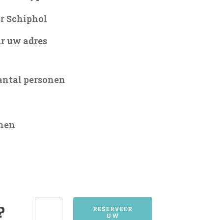
r Schiphol
r uw adres
antal personen
onen
4031INGEN
?
RESERVEER
UW
aantal