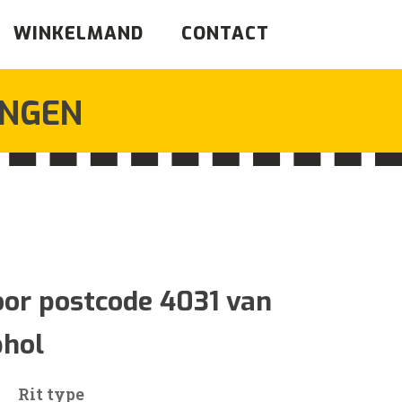
WINKELMAND
CONTACT
INGEN
jsklasse:
1
oor postcode 4031 van
phol
1
Rit type