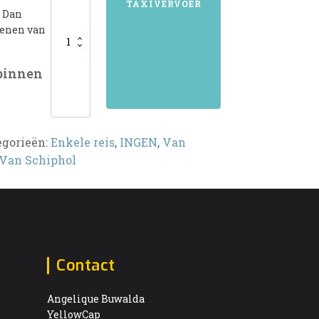
TAXIVERVOER
? Dan
kenen van
 binnen
egorieën:
Enkele reis
,
INGEN
,
Van
Van Schiphol
Contact
Angelique Buwalda
YellowCap