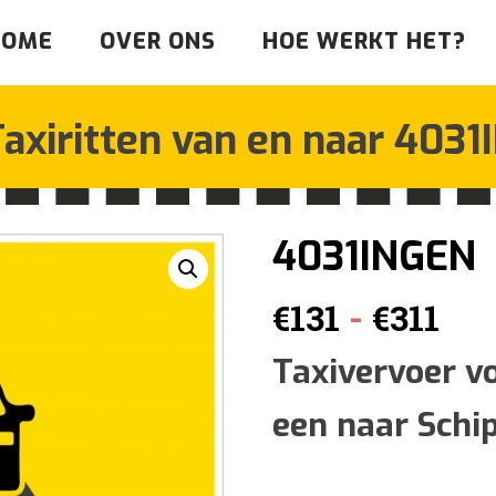
HOME
OVER ONS
HOE WERKT HET?
axiritten van en naar
4031
4031INGEN
Pri
-
€
131
€
311
€13
Taxivervoer v
een naar Schi
tot
€31