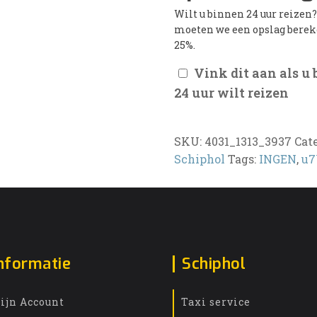
Wilt u binnen 24 uur reizen
moeten we een opslag bere
25%.
Vink dit aan als u
24 uur wilt reizen
SKU:
4031_1313_3937
Cat
Schiphol
Tags:
INGEN
,
u7
nformatie
Schiphol
ijn Account
Taxi service