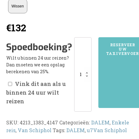
Wissen
€
132
4213DALEM
Spoedboeking?
RESERVEER
UW
aantal
TAXIVERVOER
Wilt u binnen 24 uur reizen?
Dan moeten we een opslag
berekenen van 25%.
Vink dit aan als u
binnen 24 uur wilt
reizen
SKU:
4213_1383_4147
Categorieën:
DALEM
,
Enkele
reis
,
Van Schiphol
Tags:
DALEM
,
u7Van Schiphol