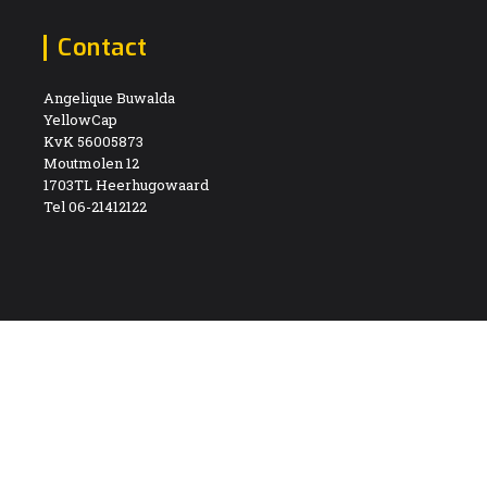
Contact
Angelique Buwalda
YellowCap
KvK 56005873
Moutmolen 12
1703TL Heerhugowaard
Tel 06-21412122