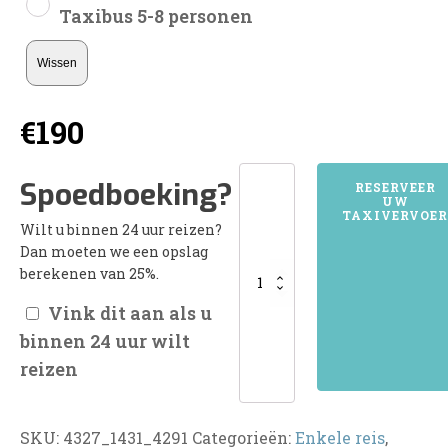
Taxibus 5-8 personen
Wissen
€
190
4327SEROOSKERKE
Spoedboeking?
RESERVEER
UW
SCHOUWEN
TAXIVERVOER
Wilt u binnen 24 uur reizen?
aantal
Dan moeten we een opslag
berekenen van 25%.
Vink dit aan als u
binnen 24 uur wilt
reizen
SKU:
4327_1431_4291
Categorieën:
Enkele reis
,